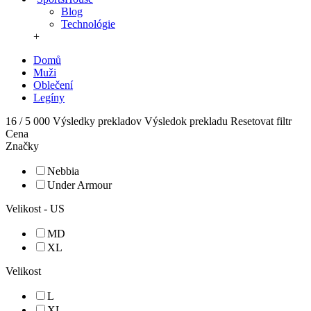
Blog
Technológie
+
Domů
Muži
Oblečení
Legíny
16 / 5 000 Výsledky prekladov Výsledok prekladu Resetovat filtr
Cena
Značky
Nebbia
Under Armour
Velikost - US
MD
XL
Velikost
L
XL