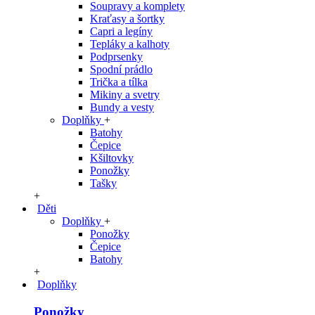
Soupravy a komplety
Kraťasy a šortky
Capri a legíny
Tepláky a kalhoty
Podprsenky
Spodní prádlo
Trička a tílka
Mikiny a svetry
Bundy a vesty
Doplňky
+
Batohy
Čepice
Kšiltovky
Ponožky
Tašky
+
Děti
Doplňky
+
Ponožky
Čepice
Batohy
+
Doplňky
Ponožky