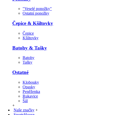
"Veselé ponožky"
Ostatní ponožky
Čepice & Kšiltovky
Čepice
Kšiltovky
Batohy & Tašky
Batohy
Tašky
Ostatné
Klobouky
Opasky
Peněženka
Rukavice
Šál
+
Naše značky
+
SportsHouse