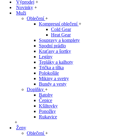
Výprodej
+
Novinky
+
Muži
Oblečení
+
Kompresní oblečení
+
Cold Gear
Heat Gear
Soupravy a komplety
Spodní prádlo
Kraťasy a šortky
Legíny
Tepláky a kalhoty
Trička a tílka
Polokošile
Mikiny a svetry
Bundy a vesty
Doplňky
+
Batohy
Čepice
Kšiltovky
Ponožky
Rukavice
+
Ženy
Oblečení
+