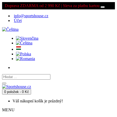
Doprava ZDARMA od 2 990 Kč | Sleva za platbu kartou
info@sportshouse.cz
Účet
0 položek - 0 Kč
Váš nákupní košík je prázdný!
MENU