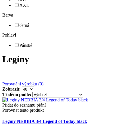
XXL
Barva
černá
Pohlaví
Pánské
Legíny
Porovnání výrobku (0)
Zobrazit:
Tříděno podle:
Přidat do seznamu přání
Porovnat tento produkt
Legíny NEBBIA 3/4 Legend of Today black